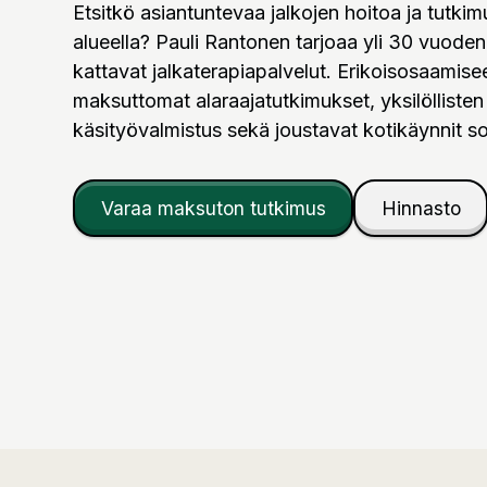
Etsitkö asiantuntevaa jalkojen hoitoa ja tutki
alueella? Pauli Rantonen tarjoaa yli 30 vuode
kattavat jalkaterapiapalvelut. Erikoisosaami
maksuttomat alaraajatutkimukset, yksilöllisten 
käsityövalmistus sekä joustavat kotikäynnit
Varaa maksuton tutkimus
Hinnasto