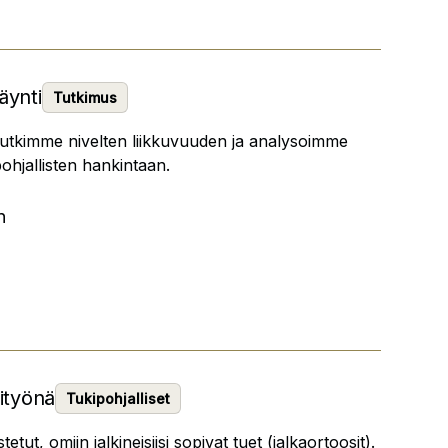
äynti
Tutkimus
tutkimme nivelten liikkuvuuden ja analysoimme
pohjallisten hankintaan.
n
sityönä
Tukipohjalliset
tetut, omiin jalkineisiisi sopivat tuet (jalkaortoosit).