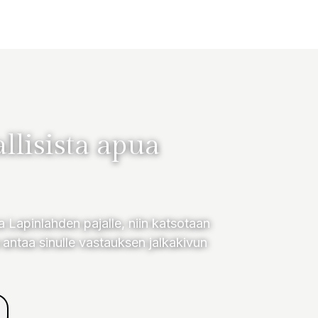
allisista apua
a Lapinlahden pajalle, niin katsotaan
 antaa sinulle vastauksen jalkakivun