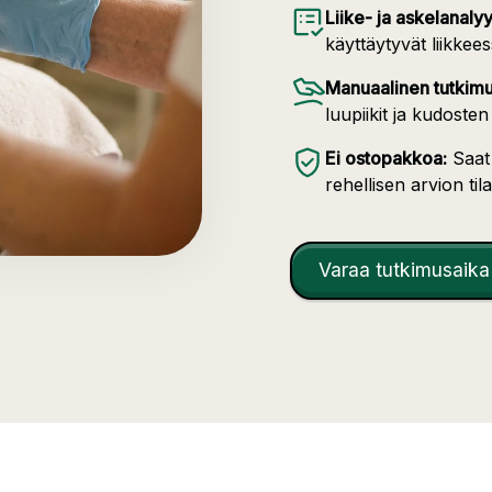
Liike- ja askelanalyy
käyttäytyvät liikkee
Manuaalinen tutkimu
luupiikit ja kudoste
Ei ostopakkoa:
Saat
rehellisen arvion tila
Varaa tutkimusaika