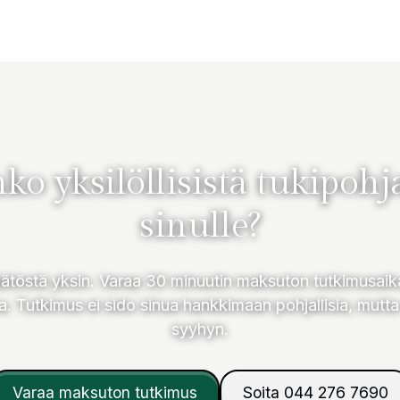
ko yksilöllisistä tukipohj
sinulle?
 päätöstä yksin. Varaa 30 minuutin maksuton tutkimusaik
a. Tutkimus ei sido sinua hankkimaan pohjallisia, mutta
syyhyn.
Varaa maksuton tutkimus
Soita 044 276 7690