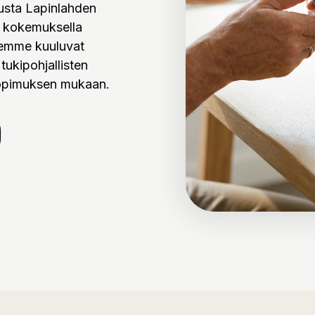
musta Lapinlahden
n kokemuksella
seemme kuuluvat
tukipohjallisten
 sopimuksen mukaan.