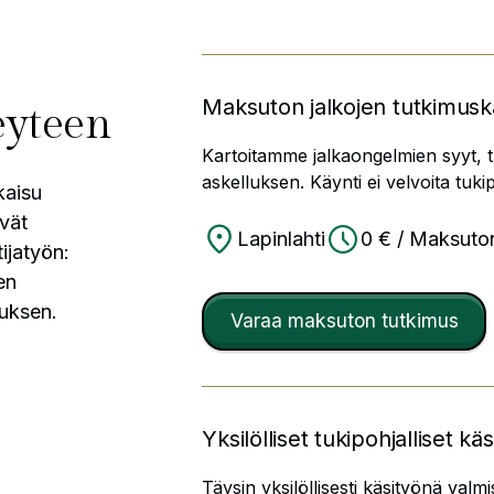
Maksuton jalkojen tutkimusk
veyteen
Kartoitamme jalkaongelmien syyt, 
askelluksen. Käynti ei velvoita tuki
kaisu
ävät
Lapinlahti
0 € / Maksuto
ijatyön:
en
tuksen.
Varaa maksuton tutkimus
Yksilölliset tukipohjalliset kä
Täysin yksilöllisesti käsityönä valmis