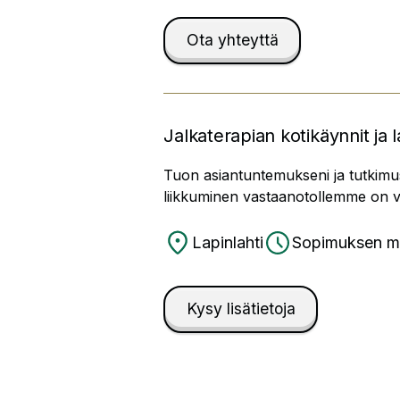
Ota yhteyttä
Jalkaterapian kotikäynnit ja l
Tuon asiantuntemukseni ja tutkimus
liikkuminen vastaanotollemme on vai
Lapinlahti
Sopimuksen 
Kysy lisätietoja