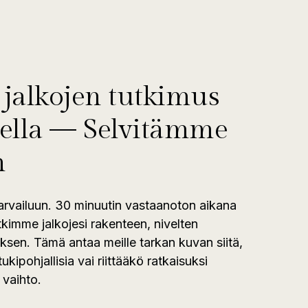
jalkojen tutkimus
ella — Selvitämme
n
rvailuun. 30 minuutin vastaanoton aikana
tkimme jalkojesi rakenteen, nivelten
uksen. Tämä antaa meille tarkan kuvan siitä,
 tukipohjallisia vai riittääkö ratkaisuksi
 vaihto.