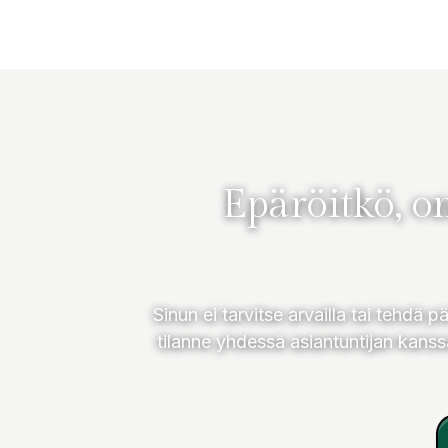
Epäröitkö, on
Sinun ei tarvitse arvailla tai tehdä
tilanne yhdessä asiantuntijan kanss