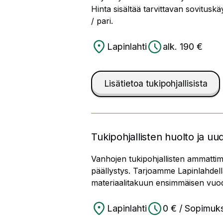
Hinta sisältää tarvittavan sovitusk
/ pari.
Lapinlahti
alk. 190 €
Lisätietoa tukipohjallisista
Tukipohjallisten huolto ja uu
Vanhojen tukipohjallisten ammatti
päällystys. Tarjoamme Lapinlahdella
materiaalitakuun ensimmäisen vuo
Lapinlahti
0 € / Sopimu