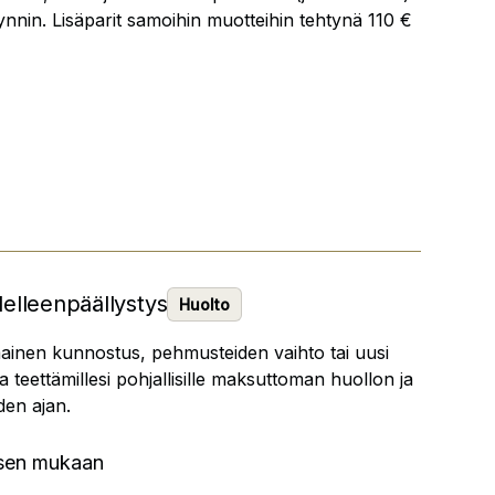
äynnin. Lisäparit samoihin muotteihin tehtynä 110 €
delleenpäällystys
Huolto
mainen kunnostus, pehmusteiden vaihto tai uusi
 teettämillesi pohjallisille maksuttoman huollon ja
den ajan.
ksen mukaan