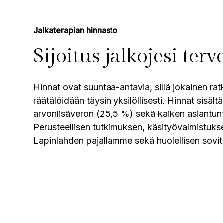
Jalkaterapian hinnasto
Sijoitus jalkojesi ter
Hinnat ovat suuntaa-antavia, sillä jokainen rat
räätälöidään täysin yksilöllisesti. Hinnat sisält
arvonlisäveron (25,5 %) sekä kaiken asiantunt
Perusteellisen tutkimuksen, käsityövalmistuks
Lapinlahden pajallamme sekä huolellisen sovi