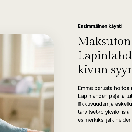
Ensimmäinen käynti
Maksuton 
Lapinlahd
kivun syy
Emme perusta hoitoa a
Lapinlahden pajalla tu
liikkuvuuden ja askell
tarvitsetko yksilöllisiä
esimerkiksi jalkineiden